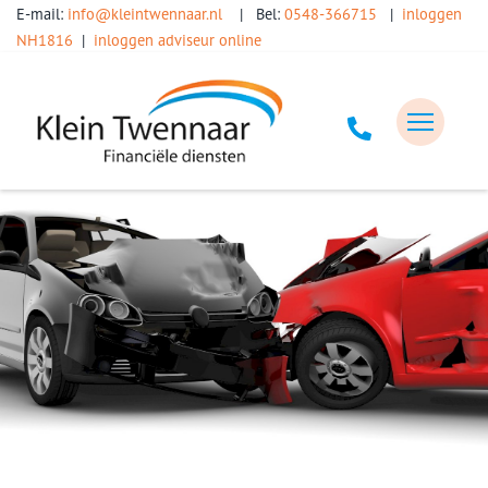
E-mail:
info@kleintwennaar.nl
| Bel:
0548-366715
|
inloggen
NH1816
|
inloggen adviseur online