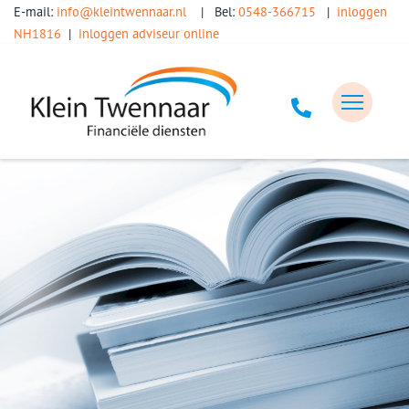
E-mail:
info@kleintwennaar.nl
| Bel:
0548-366715
|
inloggen
NH1816
|
inloggen adviseur online