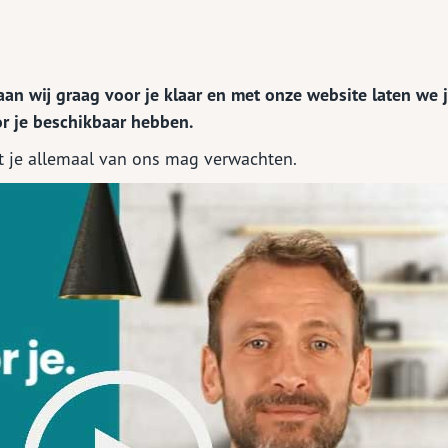
Aanvraag vrachtautoverzekering
verzekering
Aanvraag motor
Aanvraag caravanverzekering
taan wij graag voor je klaar en met onze website laten we 
or je beschikbaar hebben.
verder....
at je allemaal van ons mag verwachten.
ig bestanden delen
ekeringskaarten