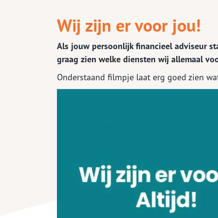
Zorg
Wij zijn er voor jou!
Als jouw persoonlijk financieel adviseur s
graag zien welke diensten wij allemaal vo
Waardemeters
En 
Onderstaand filmpje laat erg goed zien w
Herbouwwaardemeter
Veil
Inboedelwaardemeter
Verz