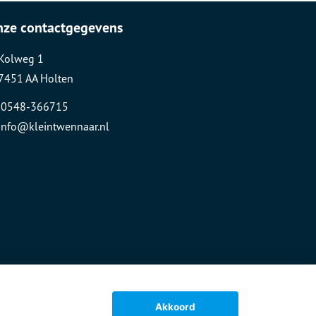
nze contactgegevens
Kolweg 1
7451 AA Holten
0548-366715
info@kleintwennaar.nl
Akkoord