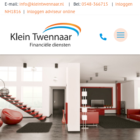
E-mail:
info@kleintwennaar.nl
| Bel:
0548-366715
|
inloggen
NH1816
|
inloggen adviseur online