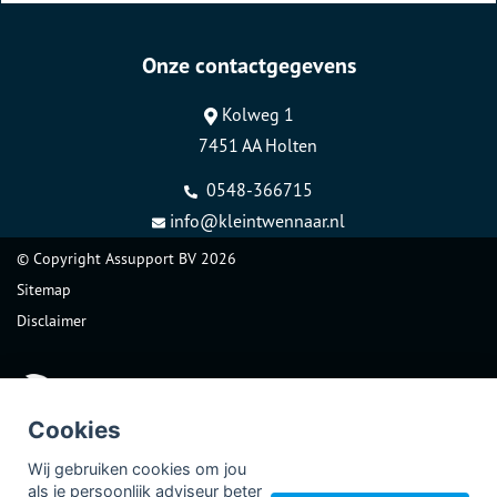
Onze contactgegevens
Kolweg 1
7451 AA Holten
0548-366715
info@kleintwennaar.nl
© Copyright
Assupport BV
2026
Sitemap
Disclaimer
Cookies
Wij gebruiken cookies om jou
als je persoonlijk adviseur beter