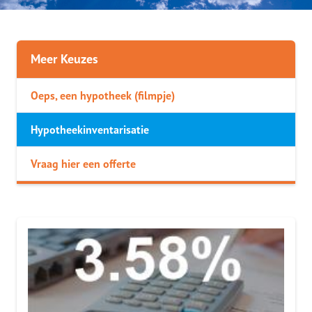
Meer Keuzes
Oeps, een hypotheek (filmpje)
Hypotheekinventarisatie
Vraag hier een offerte