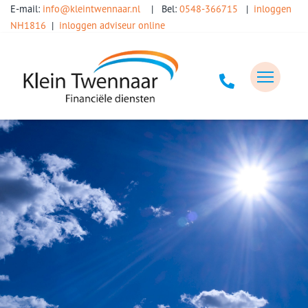
E-mail:
info@kleintwennaar.nl
| Bel:
0548-366715
|
inloggen
NH1816
|
inloggen adviseur online