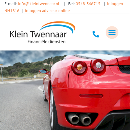
E-mail:
info@kleintwennaar.nl
| Bel:
0548-366715
|
inloggen
NH1816
|
inloggen adviseur online