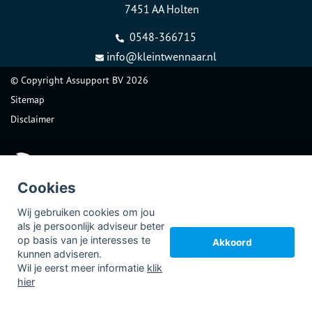
7451 AA Holten
0548-366715
info@kleintwennaar.nl
© Copyright
Assupport BV
2026
Sitemap
Disclaimer
Cookies
Wij gebruiken cookies om jou
als je persoonlijk adviseur beter
op basis van je interesses te
Akkoord
kunnen adviseren.
Wil je eerst meer informatie
klik
hier