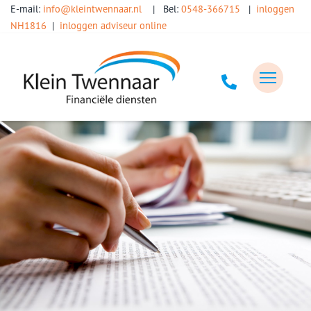
E-mail:
info@kleintwennaar.nl
| Bel:
0548-366715
|
inloggen
NH1816
|
inloggen adviseur online