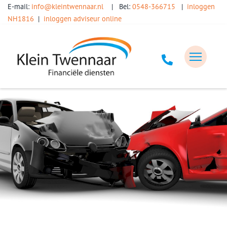
E-mail:
info@kleintwennaar.nl
| Bel:
0548-366715
|
inloggen
NH1816
|
inloggen adviseur online